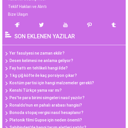
Teklif Hakları ve Alıntı
Bize Ulaşın
SON EKLENEN YAZILAR
Yer fasulyesi ne zaman ekilir?
Desen kelimesi ne anlama geliyor?
Fay hattı en tehlikeli hangi ilde?
1 kg çiğ köfte ile kaç porsiyon çıkar?
Kostüm partisi için hangi malzemeler gerekli?
Kenshi Türkçe yama var mı?
Pes'te para birimi simgeleri nasıl yazılır?
Ronaldo'nun en pahalı arabası hangisi?
Bonoda stopaj vergisi nasıl hesaplanır?
Platonik filmi Gupse için neden önemli?
Sahibinden'de hangi tarım aletleri satılır?