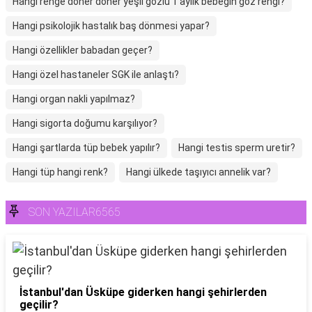
Hangi renge doner döner yeşil gözlü 1 aylık bebeğin göz rengi?
Hangi psikolojik hastalık baş dönmesi yapar?
Hangi özellikler babadan geçer?
Hangi özel hastaneler SGK ile anlaştı?
Hangi organ nakli yapılmaz?
Hangi sigorta doğumu karşılıyor?
Hangi şartlarda tüp bebek yapılır?
Hangi testis sperm uretir?
Hangi tüp hangi renk?
Hangi ülkede taşıyıcı annelik var?
SON YAZILAR6565
İstanbul'dan Üsküpe giderken hangi şehirlerden
geçilir?