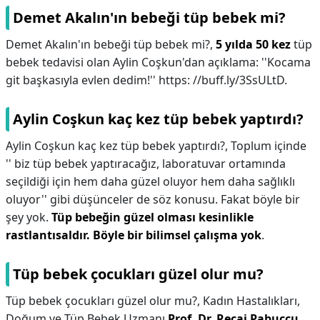
Demet Akalın'ın bebeği tüp bebek mi?
Demet Akalın'ın bebeği tüp bebek mi?,
5 yılda 50 kez
tüp
bebek tedavisi olan Aylin Coşkun'dan açıklama: ''Kocama
git başkasıyla evlen dedim!'' https: //buff.ly/3SsULtD.
Aylin Coşkun kaç kez tüp bebek yaptırdı?
Aylin Coşkun kaç kez tüp bebek yaptırdı?,
Toplum içinde
'' biz tüp bebek yaptıracağız, laboratuvar ortamında
seçildiği için hem daha güzel oluyor hem daha sağlıklı
oluyor'' gibi düşünceler de söz konusu. Fakat böyle bir
şey yok.
Tüp bebeğin güzel olması kesinlikle
rastlantısaldır.
Böyle bir bilimsel çalışma yok
.
Tüp bebek çocukları güzel olur mu?
Tüp bebek çocukları güzel olur mu?,
Kadın Hastalıkları,
Doğum ve Tüp Bebek Uzmanı
Prof.
Dr.
Recai Pabuçcu
,