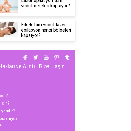
Lazer epilasyon tüm
vücut nereleri kapsıyor?
Erkek tüm vücut lazer
epilasyon hangi bölgeleri
kapsıyor?
Hakları ve Alıntı
Bize Ulaşın
ımı?
lıdır?
 yapılır?
kazanıyor
?