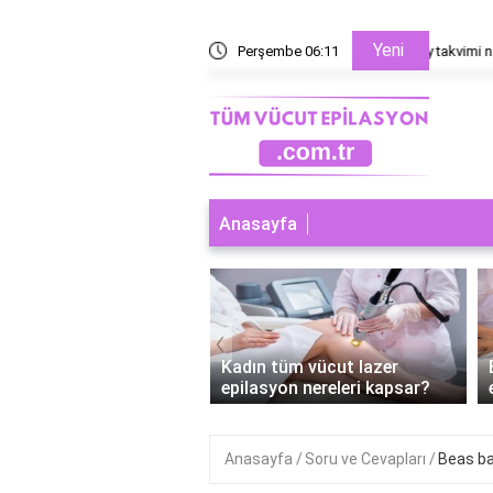
Yeni
esaplanır?
Perşembe 06:11
Ayın ev
Anasayfa
‹
 tüm vücut lazer
Erkek tüm vücut lazer
syon nereleri kapsar?
epilasyon kaç seans?
Anasayfa
Soru ve Cevapları
Beas ba