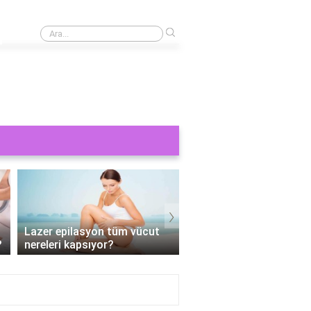
›
Cinsel bir şey görmek orucu bozar mı?
›
Erkek tüm vücut lazer
epilasyon hangi bölgeleri
Tüm vücut epilasyon e
kapsıyor?
Kaç seans?