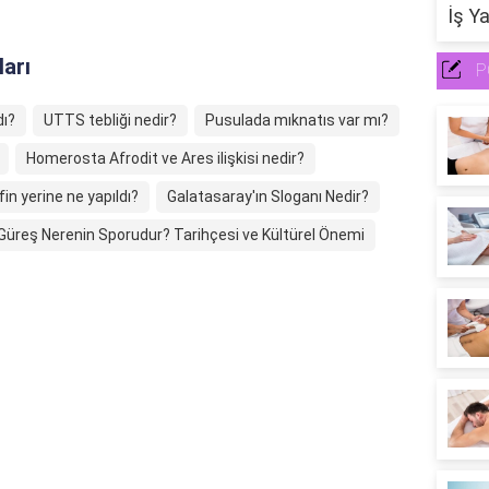
ları
P
dı?
UTTS tebliği nedir?
Pusulada mıknatıs var mı?
Homerosta Afrodit ve Ares ilişkisi nedir?
n yerine ne yapıldı?
Galatasaray'ın Sloganı Nedir?
Güreş Nerenin Sporudur? Tarihçesi ve Kültürel Önemi