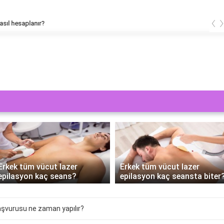
‹
releri kaç hafta sürer?
Erkek tüm vücut lazer
Lazer epilasyon tüm vücut
epilasyon kaç seansta biter?
nereleri kapsıyor?
şvurusu ne zaman yapılır?