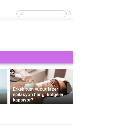
›
Cinsel bir şey görmek orucu bozar mı?
›
Erkek tüm vücut lazer
epilasyon hangi bölgeleri
Tüm vücut epilasyon e
kapsıyor?
Kaç seans?