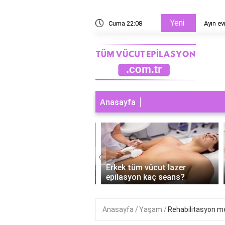
Yeni
esaplanır?
Cuma 22:08
Ayın ev
Anasayfa
‹
 tüm vücut lazer
Erkek tüm vücut lazer
syon nereleri kapsar?
epilasyon kaç seans?
Anasayfa
Yaşam
Rehabilitasyon me