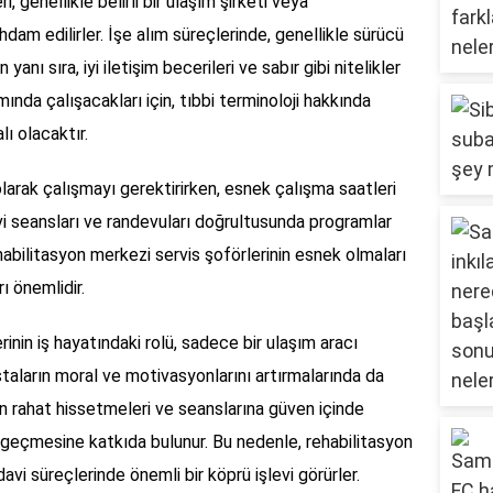
, genellikle belirli bir ulaşım şirketi veya
hdam edilirler. İşe alım süreçlerinde, genellikle sürücü
yanı sıra, iyi iletişim becerileri ve sabır gibi nitelikler
nda çalışacakları için, tıbbi terminoloji hakkında
lı olacaktır.
larak çalışmayı gerektirirken, esnek çalışma saatleri
avi seansları ve randevuları doğrultusunda programlar
ehabilitasyon merkezi servis şoförlerinin esnek olmaları
ı önemlidir.
inin iş hayatındaki rolü, sadece bir ulaşım aracı
aların moral ve motivasyonlarını artırmalarında da
arın rahat hissetmeleri ve seanslarına güven içinde
u geçmesine katkıda bulunur. Bu nedenle, rehabilitasyon
avi süreçlerinde önemli bir köprü işlevi görürler.