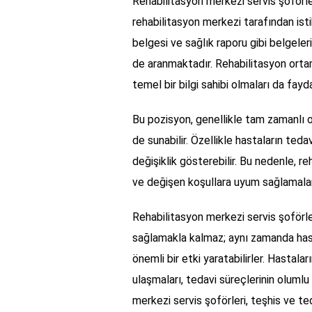
Rehabilitasyon merkezi servis şoförleri
rehabilitasyon merkezi tarafından isti
belgesi ve sağlık raporu gibi belgelerin 
de aranmaktadır. Rehabilitasyon ortamı
temel bir bilgi sahibi olmaları da fayda
Bu pozisyon, genellikle tam zamanlı o
de sunabilir. Özellikle hastaların ted
değişiklik gösterebilir. Bu nedenle, r
ve değişen koşullara uyum sağlamalar
Rehabilitasyon merkezi servis şoförler
sağlamakla kalmaz; aynı zamanda hast
önemli bir etki yaratabilirler. Hastal
ulaşmaları, tedavi süreçlerinin oluml
merkezi servis şoförleri, teşhis ve ted