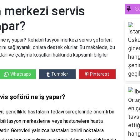
 merkezi servis
S
apar?
ne iş yapar? Rehabilitasyon merkezi servis şoförleri,
arını sağlayarak, onlara destek olurlar. Bu makalede, bu
ları ve çalışma koşulları hakkında kapsamlı bilgiler
Whatsapp
Tumbler
Pinterest
vis şoförü ne iş yapar?
i, genellikle hastaların tedavi süreçlerinde önemli bir
ehabilitasyon merkezlerine veya hastanelere hasta
rdır. Görevleri yalnızca hastaları belirli noktalara
nda onların güvenliğini sağlamak, ihtiyaç duyduklarında