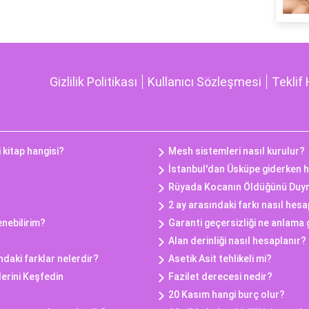
Gizlilik Politikası
Kullanıcı Sözleşmesi
Teklif 
i kitap hangisi?
Mesh sistemleri nasıl kurulur?
İstanbul'dan Üsküpe giderken ha
Rüyada Kocanın Öldüğünü Duy
2 ay arasındaki farkı nasıl hesa
enebilirim?
Garanti geçersizliği ne anlama 
Alan derinliği nasıl hesaplanır?
ndaki farklar nelerdir?
Asetik Asit tehlikeli mi?
rlerini Keşfedin
Fazilet derecesi nedir?
20 Kasım hangi burç olur?