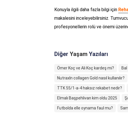
Konuyla ilgili daha fazla bilgi için
Reha
makalesini inceleyebilirsiniz. Tumvuc
profesyonellerin rolü ve önemi üzeri
Diğer
Yaşam
Yazıları
Ömer Koç ve Ali Koç kardeş mi?
Bal
NutraxIn collagen Gold nasıl kullanılır?
TTK 55/1-a-4 haksız rekabet nedir?
Elmalı Başpehlivan kim oldu 2025
Ş
Futbolda elle oynama faul mu?
Sams