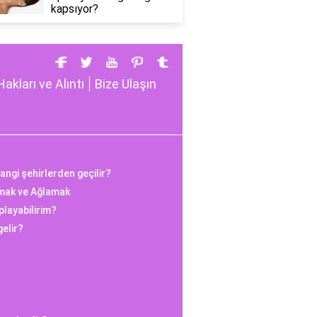
kapsıyor?
Hakları ve Alıntı
Bize Ulaşın
ngi şehirlerden geçilir?
mak ve Ağlamak
playabilirim?
gelir?