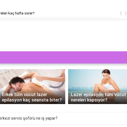
‹
releri kaç hafta sürer?
Erkek tüm vücut lazer
Lazer epilasyon tüm vücut
epilasyon kaç seansta biter?
nereleri kapsıyor?
rkezi servis şoförü ne iş yapar?