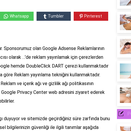
Whatsapp
Tumbler
Pinterest
dır. Sponsorumuz olan Google Adsense Reklamlarının
ıcısı olarak
…’de
reklam yayınlamak için çerezlerden
oogle hemde DoubleClick DART çerezi kullanmaktadır
rına göre Reklam yayınlama tekniğini kullanmaktadır.
eklam ve içerik ağı ve gizlilik ağı politikasının
? Google Privacy Center web adresini ziyaret ederek
ilirler.
P
aygı duyuyor ve sitemizde geçirdiğiniz süre zarfında bunu
l bilgilerinizin güvenliği ile ilgili tanımlar aşağıda