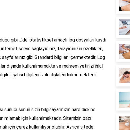
ğu gibi …’de istatistiksel amaçlı log dosyaları kaydı
internet servis sağlayıcınız, tarayıcınızın özellikleri,
ş sayfalarınız gibi Standard bilgileri içermektedir. Log
çlar dışında kullanılmamakta ve mahremiyetinizi ihlal
iler, şahsi bilgileriniz ile ilişkilendirilmemektedir.
 sunucusunun sizin bilgisayarınızın hard diskine
tanımlamak için kullanılmaktadır. Sitemizin bazı
ak için çerez kullanılıyor olabilir. Ayrıca sitede