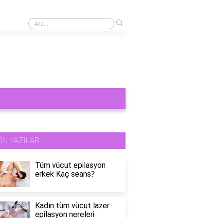
›
Cinsel bir şey görmek orucu bozar mı?
ON YAZILAR
Tüm vücut epilasyon
erkek Kaç seans?
Kadın tüm vücut lazer
epilasyon nereleri