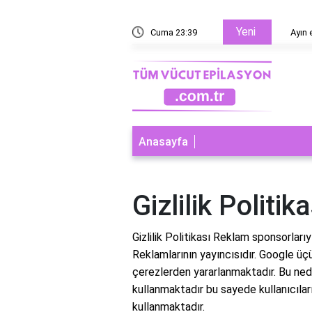
Yeni
esaplanır?
Cuma 23:39
Ayın ev
Anasayfa
Gizlilik Politika
Gizlilik Politikası Reklam sponsorla
Reklamlarının yayıncısıdır. Google üç
çerezlerden yararlanmaktadır. Bu n
kullanmaktadır bu sayede kullanıcıları
kullanmaktadır.