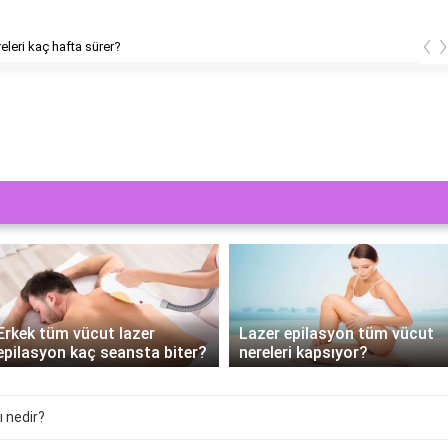
‹
releri kaç hafta sürer?
Erkek tüm vücut lazer
Lazer epilasyon tüm vücut
epilasyon kaç seansta biter?
nereleri kapsıyor?
ı nedir?