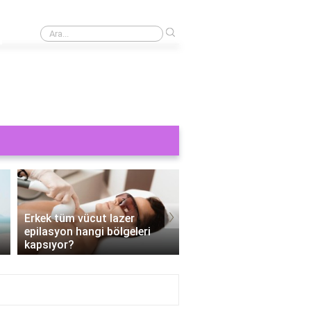
›
Cinsel bir şey görmek orucu bozar mı?
›
Erkek tüm vücut lazer
epilasyon hangi bölgeleri
Tüm vücut epilasyon e
kapsıyor?
Kaç seans?