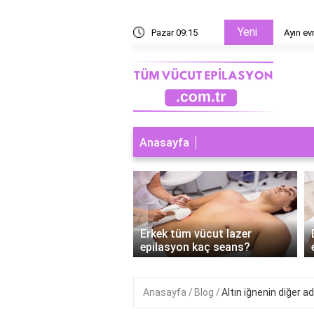
Yeni
esaplanır?
Pazar 09:15
Ayın ev
Anasayfa
‹
 tüm vücut lazer
Erkek tüm vücut lazer
syon nereleri kapsar?
epilasyon kaç seans?
Anasayfa
Blog
Altın iğnenin diğer ad