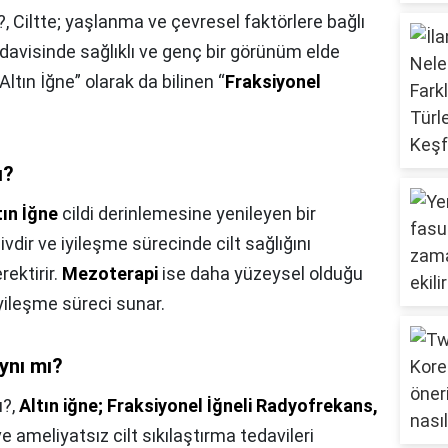
?,
Ciltte; yaşlanma ve çevresel faktörlere bağlı
edavisinde sağlıklı ve genç bir görünüm elde
tın İğne” olarak da bilinen “
Fraksiyonel
ı?
tın İğne
cildi derinlemesine yenileyen bir
dir ve iyileşme sürecinde cilt sağlığını
ektirir.
Mezoterapi
ise daha yüzeysel olduğu
yileşme süreci sunar.
aynı mı?
ı?,
Altın iğne; Fraksiyonel İğneli Radyofrekans,
e ameliyatsız cilt sıkılaştırma tedavileri