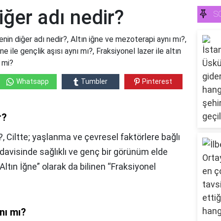
iğer adı nedir?
S
nenin diğer adı nedir?, Altın iğne ve mezoterapi aynı mı?,
ne ile gençlik aşısı aynı mı?, Fraksiyonel lazer ile altın
 mi?
Whatsapp
Tumbler
Pinterest
r?
, Ciltte; yaşlanma ve çevresel faktörlere bağlı
edavisinde sağlıklı ve genç bir görünüm elde
ltın İğne” olarak da bilinen “Fraksiyonel
nı mı?