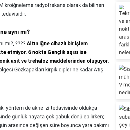
r. Mikroiğneleme radyofrekans olarak da bilinen
tedavisidir.
iğne aynı mı?
ynı mı?,
????
Altın iğne cihazlı bir işlem
kte etmiyor
.
6 nokta Gençlik aşısı ise
lonik asit ve trehaloz maddelerinden oluşuyor
.
ölgesi Gözkapakları kirpik diplerine kadar Atış
iki yöntem de akne izi tedavisinde oldukça
inde günlük hayata çok çabuk dönülebilirken;
gün arasında değişen süre boyunca yara bakımı