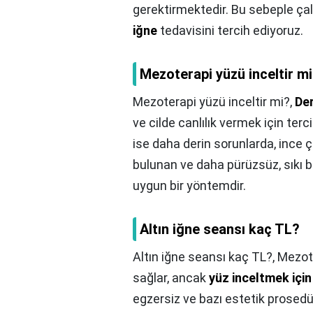
gerektirmektedir. Bu sebeple ça
iğne
tedavisini tercih ediyoruz.
Mezoterapi yüzü inceltir m
Mezoterapi yüzü inceltir mi?,
De
ve cilde canlılık vermek için terc
ise daha derin sorunlarda, ince çiz
bulunan ve daha pürüzsüz, sıkı b
uygun bir yöntemdir.
Altın iğne seansı kaç TL?
Altın iğne seansı kaç TL?,
Mezote
sağlar, ancak
yüz inceltmek için
egzersiz ve bazı estetik prosedürl