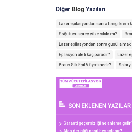
Diğer
Blog
Yazıları
Lazer epilasyondan sonra hangi krem ku
Soğutucu sprey yüze sıkılır mı?
Brau
Lazer epilasyondan sonra gusül almak 
Epilasyon aleti kaç paradır?
Lazer e
Braun Silk Epil 5 fiyatı nedir?
Solaryu
SON EKLENEN YAZILAR
Garanti geçersizliği ne anlama gelir
Alan derinliği nasıl hesaplanır?