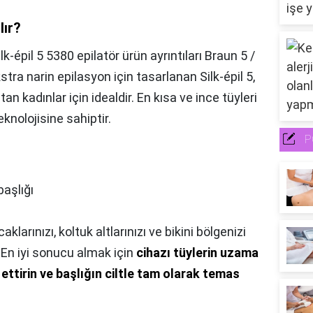
lır?
ilk-épil 5 5380 epilatör ürün ayrıntıları Braun 5 /
kstra narin epilasyon için tasarlanan Silk-épil 5,
n kadınlar için idealdir. En kısa ve ince tüyleri
knolojisine sahiptir.
P
başlığı
klarınızı, koltuk altlarınızı ve bikini bölgenizi
. En iyi sonucu almak için
cihazı tüylerin uzama
ttirin ve başlığın ciltle tam olarak temas