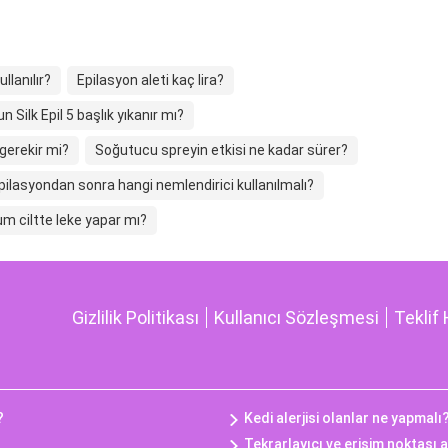
llanılır?
Epilasyon aleti kaç lira?
n Silk Epil 5 başlık yıkanır mı?
gerekir mi?
Soğutucu spreyin etkisi ne kadar sürer?
pilasyondan sonra hangi nemlendirici kullanılmalı?
m ciltte leke yapar mı?
Gizlilik Politikası
Kullanıcı Sözleşmesi
Teklif 
?
Kedi alerjisi olanlar ne yapmalı
Tekrarlayıcı ve erişim noktası a