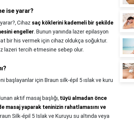
 ne ise yarar?
 yarar?,
Cihaz
saç köklerini kademeli bir şekilde
esini engeller
. Bunun yanında lazer epilasyon
hat bir his vermek için cihaz oldukça soğuktur.
uz lazeri tercih etmesine sebep olur.
mı?
ni başlayanlar için Braun silk-épil 5 ıslak ve kuru
lunan aktif masaj başlığı,
tüyü almadan önce
lde masaj yaparak teninizin rahatlamasını ve
Braun Silk-épil 5 Islak ve Kuruyu su altında veya