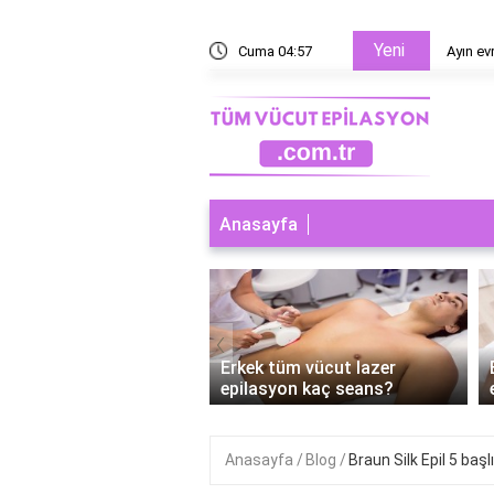
Yeni
esaplanır?
Cuma 04:57
Ayın ev
Anasayfa
‹
 tüm vücut lazer
Erkek tüm vücut lazer
syon nereleri kapsar?
epilasyon kaç seans?
Anasayfa
Blog
Braun Silk Epil 5 başl