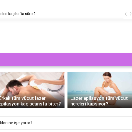
‹
releri kaç hafta sürer?
Erkek tüm vücut lazer
Lazer epilasyon tüm vücut
epilasyon kaç seansta biter?
nereleri kapsıyor?
ıkları ne işe yarar?