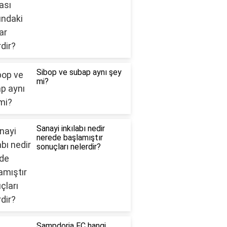
Sibop ve subap aynı şey
mi?
Sanayi inkılabı nedir
nerede başlamıştır
sonuçları nelerdir?
Sampdoria FC hangi