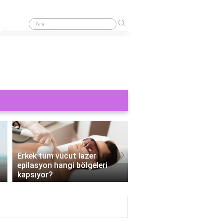
›
Cinsel bir şey görmek orucu bozar mı?
›
Erkek tüm vücut lazer
epilasyon hangi bölgeleri
Tüm vücut epilasyon e
kapsıyor?
Kaç seans?