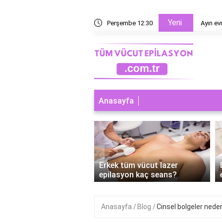
Yeni
esaplanır?
Perşembe 12:30
Ayın ev
Anasayfa
‹
 tüm vücut lazer
Erkek tüm vücut lazer
syon nereleri kapsar?
epilasyon kaç seans?
Anasayfa
Blog
Cinsel bolgeler neden 