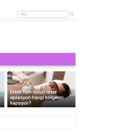
›
Cinsel bir şey görmek orucu bozar mı?
›
Erkek tüm vücut lazer
epilasyon hangi bölgeleri
Tüm vücut epilasyon e
kapsıyor?
Kaç seans?