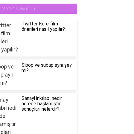
ON YAZILAR6565
Twitter Kore film
önerileri nasıl yapılır?
Sibop ve subap aynı şey
mi?
Sanayi inkılabı nedir
nerede başlamıştır
sonuçları nelerdir?