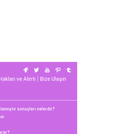
Hakları ve Alıntı
Bize Ulaşın
şlamıştır sonuçları nelerdir?
ası
arar?