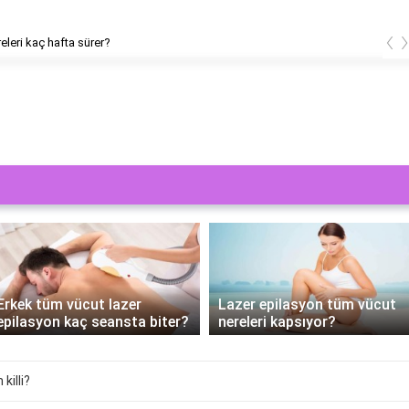
‹
releri kaç hafta sürer?
Erkek tüm vücut lazer
Lazer epilasyon tüm vücut
epilasyon kaç seansta biter?
nereleri kapsıyor?
killi?