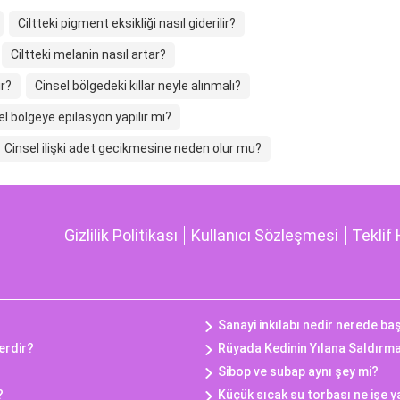
Ciltteki pigment eksikliği nasıl giderilir?
Ciltteki melanin nasıl artar?
ir?
Cinsel bölgedeki kıllar neyle alınmalı?
el bölgeye epilasyon yapılır mı?
Cinsel ilişki adet gecikmesine neden olur mu?
Gizlilik Politikası
Kullanıcı Sözleşmesi
Teklif 
Sanayi inkılabı nedir nerede ba
lerdir?
Rüyada Kedinin Yılana Saldırm
Sibop ve subap aynı şey mi?
?
Küçük sıcak su torbası ne işe y