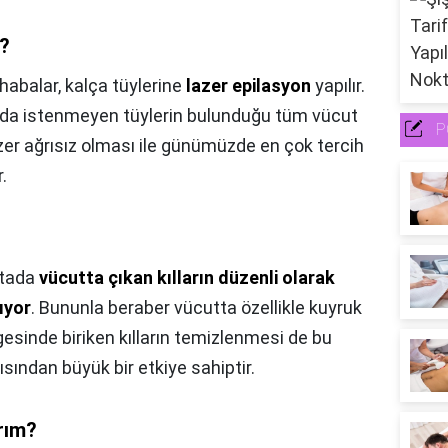
r?
habalar, kalça tüylerine
lazer epilasyon
yapılır.
ında istenmeyen tüylerin bulunduğu tüm vücut
P
azer ağrısız olması ile günümüzde en çok tercih
.
ktada
vücutta çıkan kılların düzenli olarak
ıyor
. Bununla beraber vücutta özellikle kuyruk
sinde biriken kılların temizlenmesi de bu
sından büyük bir etkiye sahiptir.
ırım?