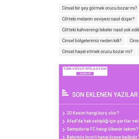
Cinsel bir şey görmek orucu bozar mı?
Ciltteki melanin seviyesi nasıl düşer?
Ciltteki kahverengi lekeler nasıl yok edil
Cinsel bölgelerimiz neden kıllı?
Cins
Cinsel hayal etmek orucu bozar mı?
SON EKLENEN YAZILAR
20 Kasım hangi burç olur?
Afad'da hak sahipliği için şartlar ne
Sampdoria FC hangi ülkenin takımı?
Bakırköy İncirli hangi ilçeye bağlıdır