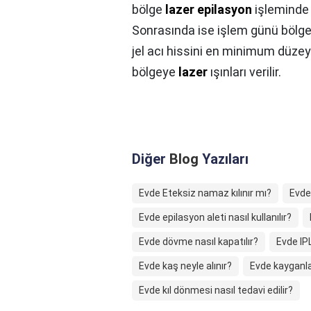
bölge
lazer epilasyon
işleminde i
Sonrasında ise işlem günü bölged
jel acı hissini en minimum düzey
bölgeye
lazer
ışınları verilir.
Diğer
Blog
Yazıları
Evde Eteksiz namaz kılınır mı?
Evde
Evde epilasyon aleti nasıl kullanılır?
Evde dövme nasıl kapatılır?
Evde IPL
Evde kaş neyle alınır?
Evde kayganlaş
Evde kıl dönmesi nasıl tedavi edilir?