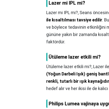
Lazer mi IPL mi?
Lazer mi IPL mi?,
Seans öncesind
ile kısaltılması tavsiye edilir
. B
ve böylece tedavinin etkinliğini
gününe yakın bir zamanda kısaltı
faktördür.
Ütüleme lazer etkili mi?
Ütüleme lazer etkili mi?,
Lazer il
(Yoğun Darbeli Işık) geniş bantlı
renkli, tutarlı bir ışık kaynağıdı
hedef alır ve her ikisi ile de kalıc
Philips Lumea vajinaya uyg