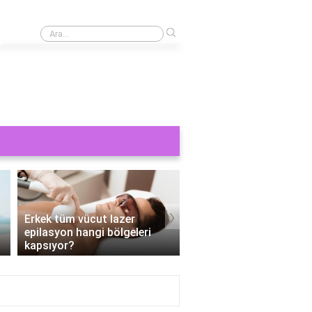
›
Cinsel bir şey görmek orucu bozar mı?
›
Erkek tüm vücut lazer
epilasyon hangi bölgeleri
Tüm vücut epilasyon e
kapsıyor?
Kaç seans?