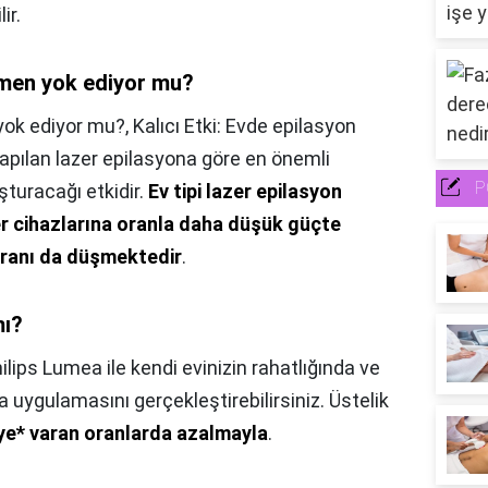
ir.
amen yok ediyor mu?
yok ediyor mu?,
Kalıcı Etki: Evde epilasyon
apılan lazer epilasyona göre en önemli
P
şturacağı etkidir.
Ev tipi lazer epilasyon
er cihazlarına oranla daha düşük güçte
oranı da düşmektedir
.
mı?
ilips Lumea ile kendi evinizin rahatlığında ve
 uygulamasını gerçekleştirebilirsiniz. Üstelik
ye* varan oranlarda azalmayla
.