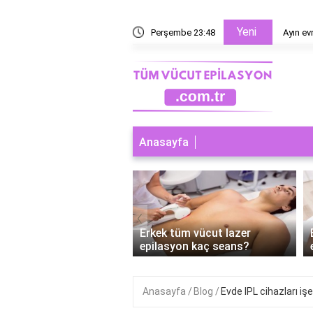
Yeni
esaplanır?
Perşembe 23:48
Ayın ev
Anasayfa
‹
 tüm vücut lazer
Erkek tüm vücut lazer
syon nereleri kapsar?
epilasyon kaç seans?
Anasayfa
Blog
Evde IPL cihazları iş