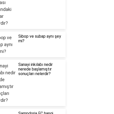
Sibop ve subap aynı şey
mi?
Sanayi inkılabı nedir
nerede başlamıştır
sonuçları nelerdir?
Sampdoria FC hangi