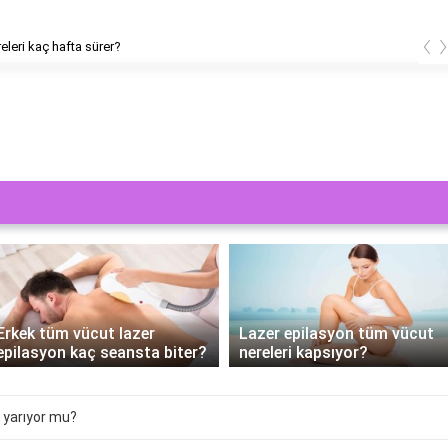
‹
releri kaç hafta sürer?
Erkek tüm vücut lazer
Lazer epilasyon tüm vücut
epilasyon kaç seansta biter?
nereleri kapsıyor?
e yarıyor mu?