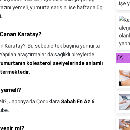
zını yemeli, yumurta sarısını ise haftada üç
.
 Canan Karatay?
n Karatay?,
Bu sebeple tek başına yumurta
Yapılan araştırmalar da sağlıklı bireylerde
P
yumurtanın kolesterol seviyelerinde anlamlı
stermektedir
.
 yemeli?
li?,
Japonya'da Çocuklara
Sabah En Az 6
ube.
 yenir mi?