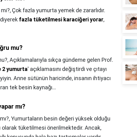
 mi?,
Çok fazla yumurta yemek de zararlıdır.
 diyerek
fazla tüketilmesi karaciğeri yorar
,
oğru mu?
mu?,
Açıklamalarıyla sıkça gündeme gelen Prof.
 2 yumurta
' açıklamasını değiştirdi ve çıtayı
yiyin. Anne sütünün haricinde, insanın ihtiyacı
ran tek besin kaynağı...
yapar mı?
 mı?,
Yumurtaların besin değeri yüksek olduğu
ası olarak tüketilmesi önerilmektedir. Ancak,
dığı konusunda hala bazı tartışmalar vardır.