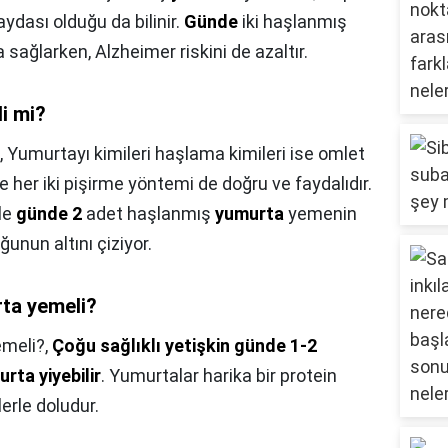
ydası olduğu da bilinir.
Günde
iki haşlanmış
 sağlarken, Alzheimer riskini de azaltır.
li mi?
,
Yumurtayı kimileri haşlama kimileri ise omlet
 her iki pişirme yöntemi de doğru ve faydalıdır.
kle
günde 2
adet haşlanmış
yumurta
yemenin
ğunun altını çiziyor.
rta yemeli?
emeli?,
Çoğu sağlıklı yetişkin günde 1-2
rta yiyebilir
. Yumurtalar harika bir protein
erle doludur.