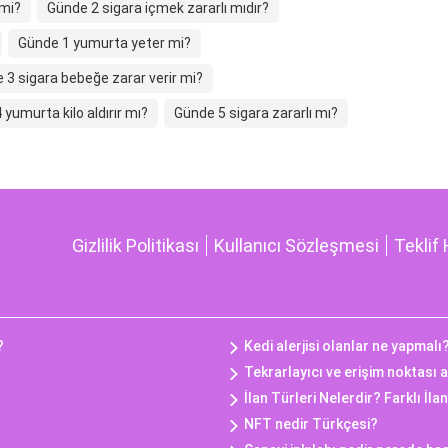
 mi?
Günde 2 sigara içmek zararlı mıdır?
Günde 1 yumurta yeter mi?
 3 sigara bebeğe zarar verir mi?
yumurta kilo aldırır mı?
Günde 5 sigara zararlı mı?
Gizlilik Politikası
Kullanıcı Sözleşmesi
Teklif 
?
Kedi alerjisi olanlar ne yapmalı
Tekrarlayıcı ve erişim noktası a
İlan Türleri Nelerdir? Farklı İla
NFT nedir Türkçesi?