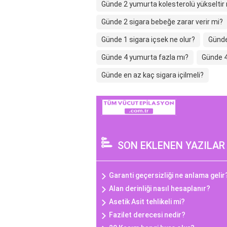
Günde 2 yumurta kolesterolü yükseltir
Günde 2 sigara bebeğe zarar verir mi?
Günde 1 sigara içsek ne olur?
Günde
Günde 4 yumurta fazla mı?
Günde 4 
Günde en az kaç sigara içilmeli?
SON EKLENEN YAZILAR
Garanti geçersizliği ne anlama gelir
Alan derinliği nasıl hesaplanır?
Asetik Asit tehlikeli mi?
Fazilet derecesi nedir?