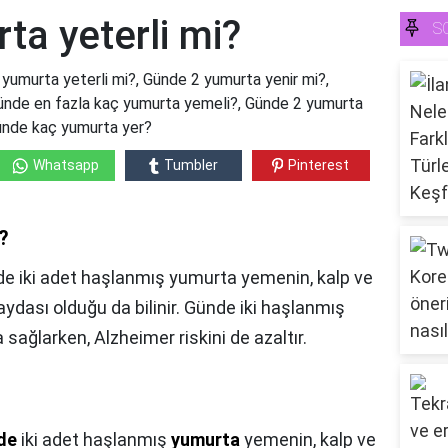
ta yeterli mi?
S
yumurta yeterli mi?, Günde 2 yumurta yenir mi?,
günde en fazla kaç yumurta yemeli?, Günde 2 yumurta
günde kaç yumurta yer?
Whatsapp
Tumbler
Pinterest
?
e iki adet haşlanmış yumurta yemenin, kalp ve
aydası olduğu da bilinir. Günde iki haşlanmış
 sağlarken, Alzheimer riskini de azaltır.
de
iki adet haşlanmış
yumurta
yemenin, kalp ve