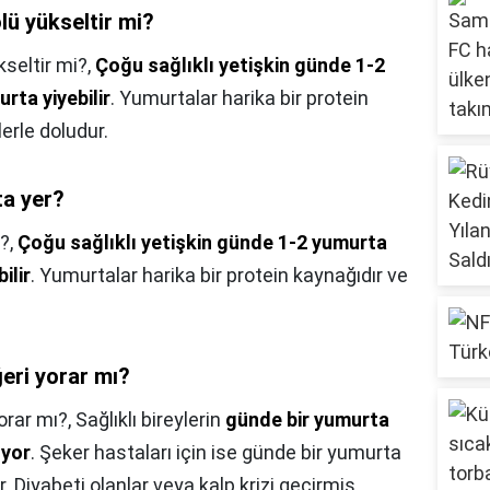
ü yükseltir mi?
seltir mi?,
Çoğu sağlıklı yetişkin günde 1-2
rta yiyebilir
. Yumurtalar harika bir protein
erle doludur.
a yer?
?,
Çoğu sağlıklı yetişkin günde 1-2 yumurta
ilir
. Yumurtalar harika bir protein kaynağıdır ve
eri yorar mı?
orar mı?,
Sağlıklı bireylerin
günde bir yumurta
uyor
. Şeker hastaları için ise günde bir yumurta
or. Diyabeti olanlar veya kalp krizi geçirmiş