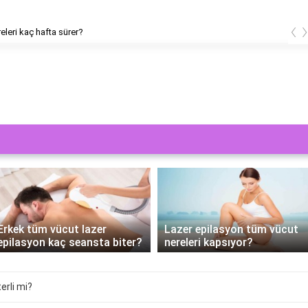
‹
releri kaç hafta sürer?
Erkek tüm vücut lazer
Lazer epilasyon tüm vücut
epilasyon kaç seansta biter?
nereleri kapsıyor?
erli mi?