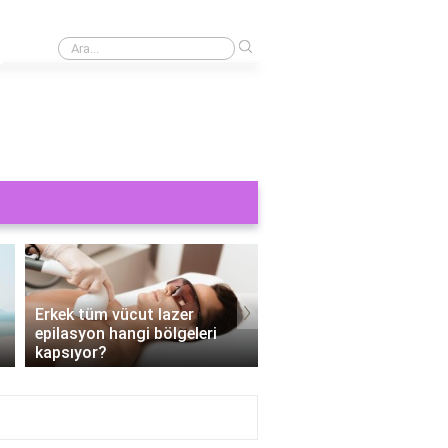
›
Cinsel bir şey görmek orucu bozar mı?
›
Erkek tüm vücut lazer
epilasyon hangi bölgeleri
Tüm vücut epilasyon e
kapsıyor?
Kaç seans?