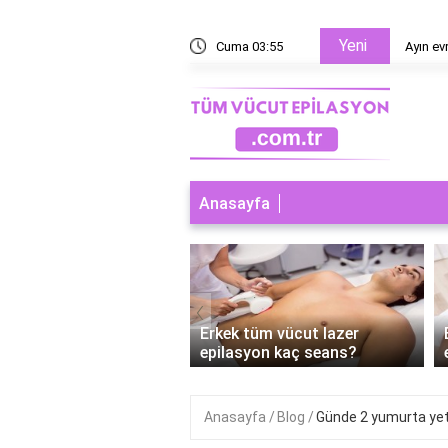
Yeni
esaplanır?
Cuma 03:55
Ayın ev
Anasayfa
‹
 tüm vücut lazer
Erkek tüm vücut lazer
syon nereleri kapsar?
epilasyon kaç seans?
Anasayfa
Blog
Günde 2 yumurta yet