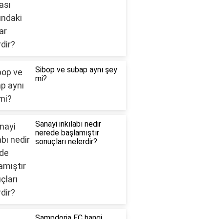
Sibop ve subap aynı şey
mi?
Sanayi inkılabı nedir
nerede başlamıştır
sonuçları nelerdir?
Sampdoria FC hangi