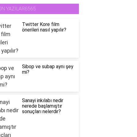
ON YAZILAR6565
Twitter Kore film
önerileri nasıl yapılır?
Sibop ve subap aynı şey
mi?
Sanayi inkılabı nedir
nerede başlamıştır
sonuçları nelerdir?