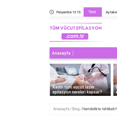
Yeni
esaplanır?
Perşembe 13:15
Ayın ev
Anasayfa
‹
 tüm vücut lazer
Erkek tüm vücut lazer
syon nereleri kapsar?
epilasyon kaç seans?
Anasayfa
Blog
Hamilelikte tehlikeli 