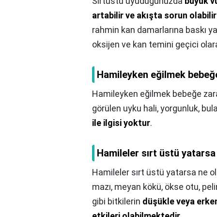
Sırtüstü uyuduğunuzda
büyük v
artabilir ve akışta sorun olabilir
rahmin kan damarlarına baskı ya
oksijen ve kan temini geçici olara
Hamileyken eğilmek bebeğe
Hamileyken eğilmek bebeğe zara
görülen uyku hali, yorgunluk, bulan
ile ilgisi yoktur
.
Hamileler sırt üstü yatarsa
Hamileler sırt üstü yatarsa ne ol
mazı, meyan kökü, ökse otu, pelin
gibi bitkilerin
düşükle veya erke
etkileri olabilmektedir
.