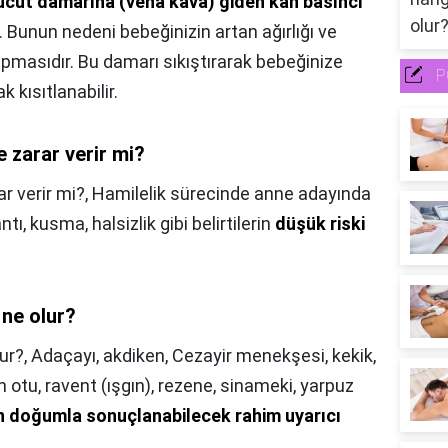
ücut damarına (vena kava) giden kan basıncı
. Bunun nedeni bebeğinizin artan ağırlığı ve
pmasıdır. Bu damarı sıkıştırarak bebeğinize
P
k kısıtlanabilir.
 zarar verir mi?
r verir mi?,
Hamilelik sürecinde anne adayında
tı, kusma, halsizlik gibi belirtilerin
düşük riski
 ne olur?
ur?,
Adaçayı, akdiken, Cezayir menekşesi, kekik,
 otu, ravent (ışgın), rezene, sinameki, yarpuz
n doğumla sonuçlanabilecek rahim uyarıcı