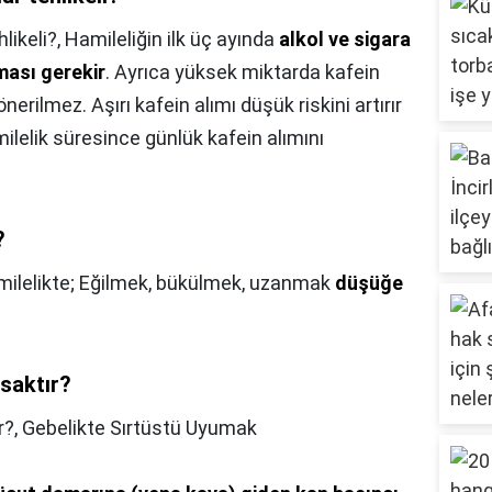
likeli?,
Hamileliğin ilk üç ayında
alkol ve sigara
ması gerekir
. Ayrıca yüksek miktarda kafein
erilmez. Aşırı kafein alımı düşük riskini artırır
milelik süresince günlük kafein alımını
?
ilelikte; Eğilmek, bükülmek, uzanmak
düşüğe
asaktır?
r?,
Gebelikte Sırtüstü Uyumak