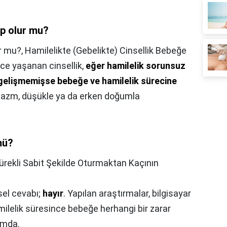
p olur mu?
r mu?,
Hamilelikte (Gebelikte) Cinsellik Bebeğe
nce yaşanan cinsellik,
eğer hamilelik sorunsuz
gelişmemişse bebeğe ve hamilelik sürecine
 orgazm, düşükle ya da erken doğumla
mü?
ürekli Sabit Şekilde Oturmaktan Kaçının
sel cevabı;
hayır
. Yapılan araştırmalar, bilgisayar
amilelik süresince bebeğe herhangi bir zarar
umda.