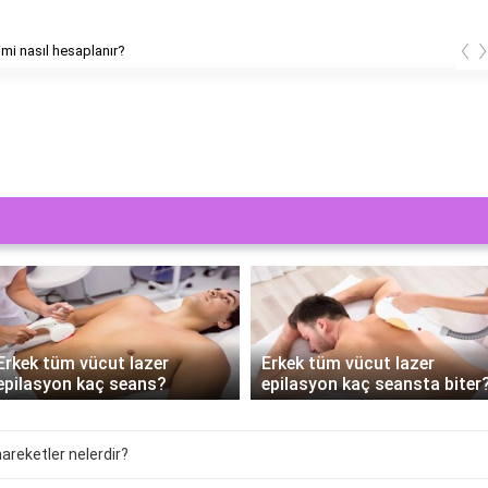
‹
releri kaç hafta sürer?
Erkek tüm vücut lazer
Lazer epilasyon tüm vücut
epilasyon kaç seansta biter?
nereleri kapsıyor?
hareketler nelerdir?