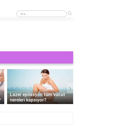
›
Cinsel bir şey görmek orucu bozar mı?
›
Erkek tüm vücut lazer
epilasyon hangi bölgeleri
Tüm vücut epilasyon e
kapsıyor?
Kaç seans?