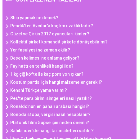
Ship yapmak ne demek?
Pendik'ten Avcılar'a kaç km uzaklıktadır?
Güzel ve Çirkin 2017 oyuncuları kimler?
Kollektif şirket komandit şirkete dönüşebilir mi?
Yer fasulyesi ne zaman ekilir?
Desen kelimesi ne anlama geliyor?
Fay hattı en tehlikeli hangi ilde?
1 kg çiğ köfte ile kaç porsiyon çıkar?
Kostüm partisi için hangi malzemeler gerekli?
Kenshi Türkçe yama var mı?
Pes'te para birimi simgeleri nasıl yazılır?
Ronaldo'nun en pahalı arabası hangisi?
Bonoda stopaj vergisi nasıl hesaplanır?
Platonik filmi Gupse için neden önemli?
Sahibinden'de hangi tarım aletleri satılır?
İlber Ortaylı'nın en çok tavsiye ettiği kitap hangisi?