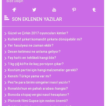
Bize Ulaşın
SON EKLENEN YAZILAR
Güzel ve Çirkin 2017 oyuncuları kimler?
Kollektif şirket komandit şirkete dönüşebilir mi?
Yer fasulyesi ne zaman ekilir?
Desen kelimesi ne anlama geliyor?
Fay hattı en tehlikeli hangi ilde?
1 kg çiğ köfte ile kaç porsiyon çıkar?
Kostüm partisi için hangi malzemeler gerekli?
Kenshi Türkçe yama var mı?
Pes'te para birimi simgeleri nasıl yazılır?
Ronaldo'nun en pahalı arabası hangisi?
Bonoda stopaj vergisi nasıl hesaplanır?
Platonik filmi Gupse için neden önemli?