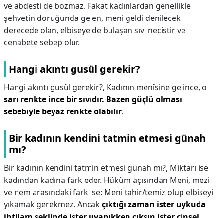
ve abdesti de bozmaz. Fakat kadınlardan genellikle
şehvetin doruğunda gelen, meni geldi denilecek
derecede olan, elbiseye de bulaşan sıvı necistir ve
cenabete sebep olur.
Hangi akıntı gusül gerekir?
Hangi akıntı gusül gerekir?,
Kadının menîsine gelince, o
sarı renkte ince bir sıvıdır.
Bazen güçlü olması
sebebiyle beyaz renkte olabilir
.
Bir kadının kendini tatmin etmesi günah
mı?
Bir kadının kendini tatmin etmesi günah mı?,
Miktarı ise
kadından kadına fark eder. Hüküm açısından Meni, mezi
ve nem arasındaki fark ise: Meni tahir/temiz olup elbiseyi
yıkamak gerekmez. Ancak
çıktığı zaman ister uykuda
ihtilam şeklinde ister uyanıkken çıksın ister cinsel