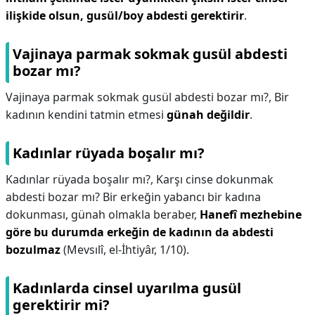
ilişkide olsun, gusül/boy abdesti gerektirir
.
Vajinaya parmak sokmak gusül abdesti
bozar mı?
Vajinaya parmak sokmak gusül abdesti bozar mı?,
Bir
kadının kendini tatmin etmesi
günah değildir
.
Kadınlar rüyada boşalır mı?
Kadınlar rüyada boşalır mı?,
Karşı cinse dokunmak
abdesti bozar mı? Bir erkeğin yabancı bir kadına
dokunması, günah olmakla beraber,
Hanefî mezhebine
göre bu durumda erkeğin de kadının da abdesti
bozulmaz
(Mevsılî, el-İhtiyâr, 1/10).
Kadınlarda cinsel uyarılma gusül
gerektirir mi?