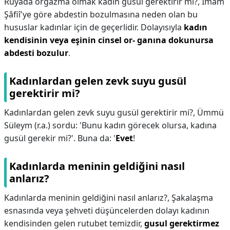
Rüyada orgazma olmak kadın gusül gerektirir mi?,
İmâm
Şâfiî'ye göre abdestin bozulmasına neden olan bu
hususlar kadınlar için de geçerlidir. Dolayısıyla
kadın
kendisinin veya eşinin cinsel or- ganına dokunursa
abdesti bozulur
.
Kadınlardan gelen zevk suyu gusül
gerektirir mi?
Kadınlardan gelen zevk suyu gusül gerektirir mi?,
Ümmü
Süleym (r.a.) sordu: 'Bunu kadın görecek olursa, kadına
gusül gerekir mi?'. Buna da: '
Evet
!
Kadınlarda meninin geldiğini nasıl
anlarız?
Kadınlarda meninin geldiğini nasıl anlarız?,
Şakalaşma
esnasında veya şehveti düşüncelerden dolayı kadının
kendisinden gelen rutubet temizdir,
gusul gerektirmez