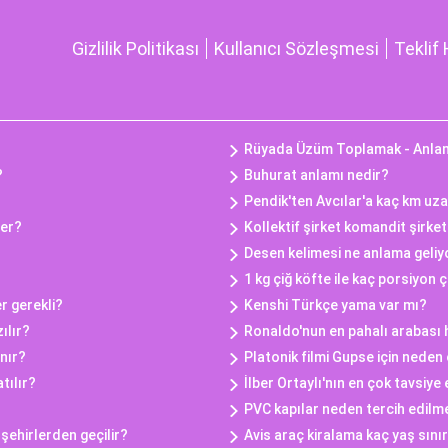
Gizlilik Politikası
Kullanıcı Sözleşmesi
Teklif 
Rüyada Üzüm Toplamak - Anlam
?
Buhurat anlamı nedir?
Pendik'ten Avcılar'a kaç km uza
ler?
Kollektif şirket komandit şirke
Desen kelimesi ne anlama geliy
1 kg çiğ köfte ile kaç porsiyon 
r gerekli?
Kenshi Türkçe yama var mı?
ılır?
Ronaldo'nun en pahalı arabası 
nır?
Platonik filmi Gupse için neden
tılır?
İlber Ortaylı'nın en çok tavsiye 
PVC kapılar neden tercih edilme
şehirlerden geçilir?
Avis araç kiralama kaç yaş sınır