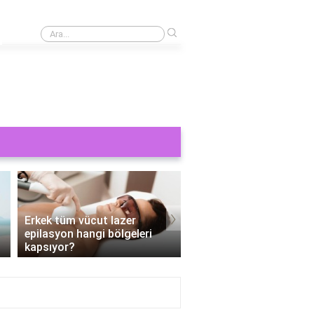
›
Cinsel bir şey görmek orucu bozar mı?
›
Erkek tüm vücut lazer
epilasyon hangi bölgeleri
Tüm vücut epilasyon e
kapsıyor?
Kaç seans?