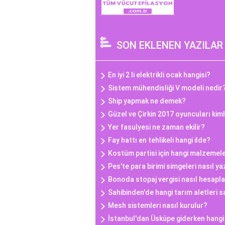
SON EKLENEN YAZILAR
En iyi 2 li elektrikli ocak hangisi?
Sistem mühendisliği V modeli nedir
Ship yapmak ne demek?
Güzel ve Çirkin 2017 oyuncuları kim
Yer fasulyesi ne zaman ekilir?
Fay hattı en tehlikeli hangi ilde?
Kostüm partisi için hangi malzemele
Pes'te para birimi simgeleri nasıl yaz
Bonoda stopaj vergisi nasıl hesapla
Sahibinden'de hangi tarım aletleri sa
Mesh sistemleri nasıl kurulur?
İstanbul'dan Üsküpe giderken hangi 