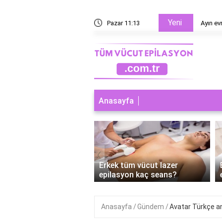
Yeni
esaplanır?
Pazar 11:13
Ayın ev
Anasayfa
‹
 tüm vücut lazer
Erkek tüm vücut lazer
syon nereleri kapsar?
epilasyon kaç seans?
Anasayfa
Gündem
Avatar Türkçe a