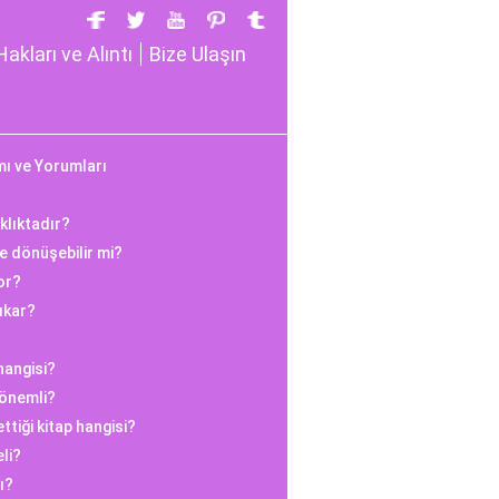
Hakları ve Alıntı
Bize Ulaşın
ı ve Yorumları
klıktadır?
te dönüşebilir mi?
or?
çıkar?
hangisi?
 önemli?
ettiği kitap hangisi?
li?
ı?