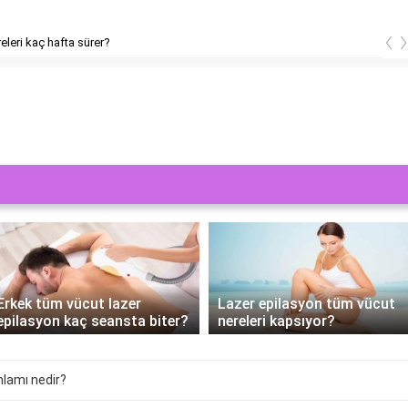
‹
releri kaç hafta sürer?
Erkek tüm vücut lazer
Lazer epilasyon tüm vücut
epilasyon kaç seansta biter?
nereleri kapsıyor?
nlamı nedir?