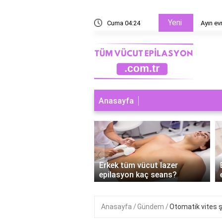
Yeni
esaplanır?
Cuma 04:24
Ayın ev
Anasayfa
‹
 tüm vücut lazer
Erkek tüm vücut lazer
syon nereleri kapsar?
epilasyon kaç seans?
Anasayfa
Gündem
Otomatik vites ş