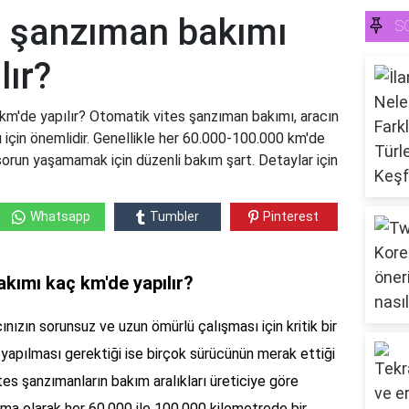
s şanzıman bakımı
S
lır?
m'de yapılır? Otomatik vites şanzıman bakımı, aracın
 için önemlidir. Genellikle her 60.000-100.000 km'de
 sorun yaşamamak için düzenli bakım şart. Detaylar için
Whatsapp
Tumbler
Pinterest
kımı kaç km'de yapılır?
nızın sorunsuz ve uzun ömürlü çalışması için kritik bir
yapılması gerektiği ise birçok sürücünün merak ettiği
tes şanzımanların bakım aralıkları üreticiye göre
lama olarak her 60.000 ile 100.000 kilometrede bir