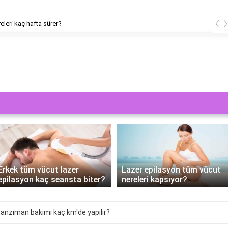
‹
releri kaç hafta sürer?
Erkek tüm vücut lazer
Lazer epilasyon tüm vücut
epilasyon kaç seansta biter?
nereleri kapsıyor?
anzıman bakımı kaç km'de yapılır?