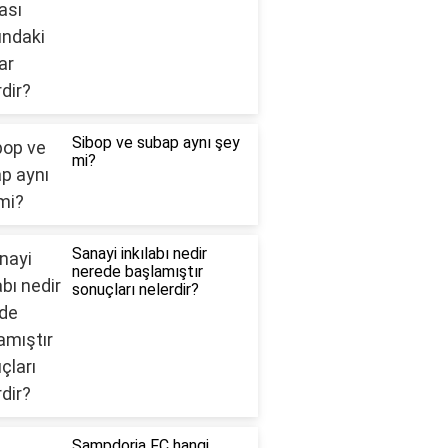
Sibop ve subap aynı şey
mi?
Sanayi inkılabı nedir
nerede başlamıştır
sonuçları nelerdir?
Sampdoria FC hangi