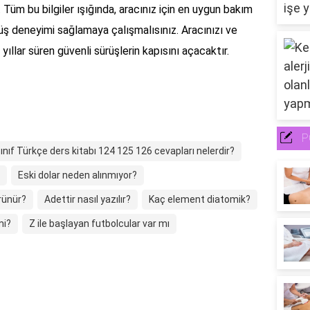
. Tüm bu bilgiler ışığında, aracınız için en uygun bakım
rüş deneyimi sağlamaya çalışmalısınız. Aracınızı ve
yıllar süren güvenli sürüşlerin kapısını açacaktır.
P
sınıf Türkçe ders kitabı 124 125 126 cevapları nelerdir?
Eski dolar neden alınmıyor?
rünür?
Adettir nasıl yazılır?
Kaç element diatomik?
mi?
Z ile başlayan futbolcular var mı