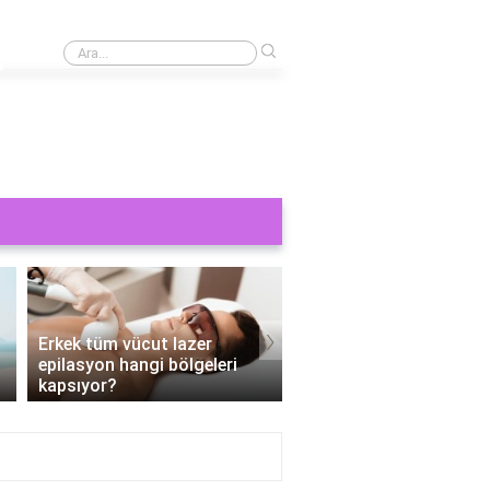
›
Cinsel bir şey görmek orucu bozar mı?
›
Erkek tüm vücut lazer
epilasyon hangi bölgeleri
Tüm vücut epilasyon e
kapsıyor?
Kaç seans?