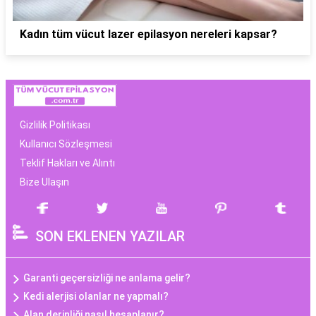
Kadın tüm vücut lazer epilasyon nereleri kapsar?
Gizlilik Politikası
Kullanıcı Sözleşmesi
Teklif Hakları ve Alıntı
Bize Ulaşın
SON EKLENEN YAZILAR
Garanti geçersizliği ne anlama gelir?
Kedi alerjisi olanlar ne yapmalı?
Alan derinliği nasıl hesaplanır?