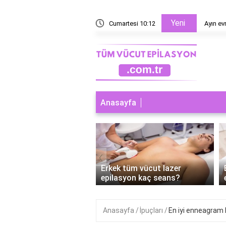
Yeni
esaplanır?
Cumartesi 10:12
Ayın ev
Anasayfa
‹
 tüm vücut lazer
Erkek tüm vücut lazer
syon nereleri kapsar?
epilasyon kaç seans?
Anasayfa
İpuçları
En iyi enneagram 