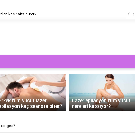
‹
releri kaç hafta sürer?
Erkek tüm vücut lazer
Lazer epilasyon tüm vücut
epilasyon kaç seansta biter?
nereleri kapsıyor?
hangisi?