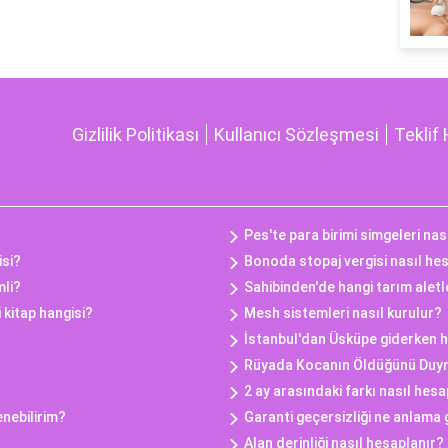
Gizlilik Politikası
Kullanıcı Sözleşmesi
Teklif 
Pes'te para birimi simgeleri nası
isi?
Bonoda stopaj vergisi nasıl he
mli?
Sahibinden'de hangi tarım aletle
i kitap hangisi?
Mesh sistemleri nasıl kurulur?
İstanbul'dan Üsküpe giderken ha
Rüyada Kocanın Öldüğünü Duy
2 ay arasındaki farkı nasıl hesa
enebilirim?
Garanti geçersizliği ne anlama 
Alan derinliği nasıl hesaplanır?