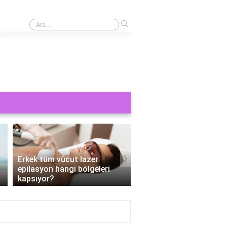
›
Cinsel bir şey görmek orucu bozar mı?
›
Erkek tüm vücut lazer
epilasyon hangi bölgeleri
Tüm vücut epilasyon e
kapsıyor?
Kaç seans?