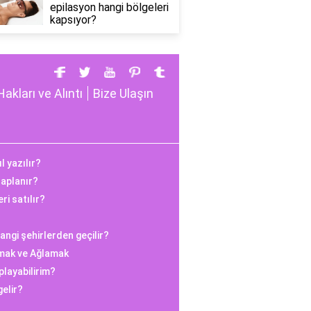
epilasyon hangi bölgeleri
kapsıyor?
Hakları ve Alıntı
Bize Ulaşın
l yazılır?
saplanır?
ri satılır?
ngi şehirlerden geçilir?
mak ve Ağlamak
playabilirim?
gelir?