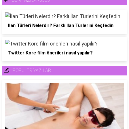
SON YAZILAR6565
İlan Türleri Nelerdir? Farklı İlan Türlerini Keşfedin
Twitter Kore film önerileri nasıl yapılır?
POPÜLER YAZILAR