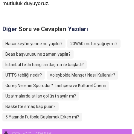
mutluluk duyuyoruz.
Diğer
Soru ve Cevapları
Yazıları
Hasankeyfin yerine ne yapıldı?
20W50 motor yağı iyi mi?
Beas başvurusu ne zaman yapılır?
İstanbul fethi hangi antlaşma ile başladı?
UTTS tebliği nedir?
Voleybolda Manşet Nasıl Kullanılır?
Güreş Nerenin Sporudur? Tarihçesi ve Kültürel Önemi
Uzatmalarda atılan gol üst sayılır mı?
Baskette smaç kaç puan?
5 Yaşında Futbola Başlamak Erken mi?