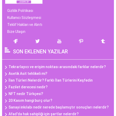
Gizlilik Politikası
Kullanıcı Sözleşmesi
Teklif Hakları ve Alıntı
Bize Ulaşın
SON EKLENEN YAZILAR
Tekrarlayıcı ve erişim noktası arasındaki farklar nelerdir?
Asetik Asit tehlikeli mi?
İlan Türleri Nelerdir? Farklı İlan Türlerini Keşfedin
Fazilet derecesi nedir?
NFT nedir Türkçesi?
20 Kasım hangi burç olur?
Sanayi inkılabı nedir nerede başlamıştır sonuçları nelerdir?
Afad'da hak sahipliği için şartlar nelerdir?